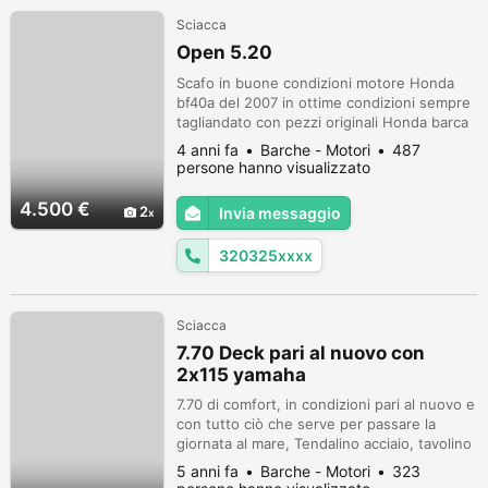
Sciacca
Open 5.20
Scafo in buone condizioni motore Honda
bf40a del 2007 in ottime condizioni sempre
tagliandato con pezzi originali Honda barca
messa in acqua pronta per qualsiasi prova
4 anni fa
Barche - Motori
487
persone hanno visualizzato
4.500 €
2
Invia messaggio
320325xxxx
Sciacca
7.70 Deck pari al nuovo con
2x115 yamaha
7.70 di comfort, in condizioni pari al nuovo e
con tutto ciò che serve per passare la
giornata al mare, Tendalino acciaio, tavolino
esterno, prendisole prua e poppa, lavello
5 anni fa
Barche - Motori
323
acciaio esterno, frigorifero, stereo, 3 posti