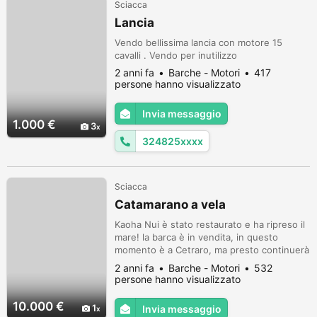
Sciacca
Lancia
Vendo bellissima lancia con motore 15
cavalli . Vendo per inutilizzo
2 anni fa
Barche - Motori
417
persone hanno visualizzato
Invia messaggio
1.000 €
3
324825xxxx
Sciacca
Catamarano a vela
Kaoha Nui è stato restaurato e ha ripreso il
mare! la barca è in vendita, in questo
momento è a Cetraro, ma presto continuerà
a navigare vero la Sicilia, se sei interessato
2 anni fa
Barche - Motori
532
contattami: tre tre sei cinque quattro nove
persone hanno visualizzato
sette uno otto giuseppe
10.000 €
1
Invia messaggio