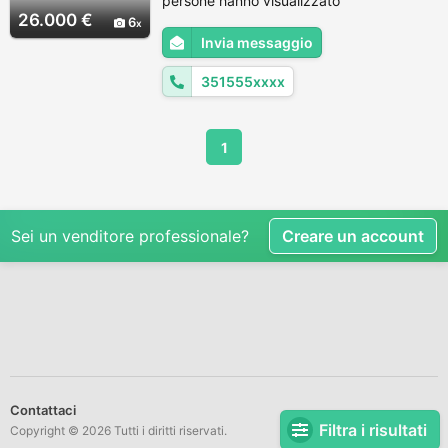
persone hanno visualizzato
letto, wc elettrico, ecoscandaglio furuno a
26.000 €
6
colori con trasduttore da 1 Kw, gps garmin,
Invia messaggio
motori yamaha 115 4 tempi impeccabili con
tagliando ...
351555xxxx
1
Sei un venditore professionale?
Creare un account
Contattaci
Filtra i risultati
Copyright © 2026 Tutti i diritti riservati.