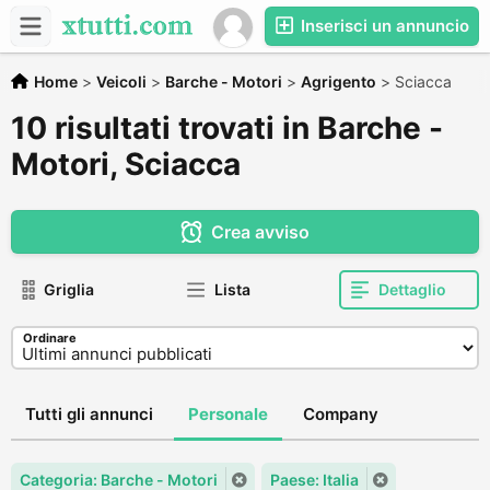
Inserisci un annuncio
Home
>
Veicoli
>
Barche - Motori
>
Agrigento
>
Sciacca
10 risultati trovati in Barche -
Motori, Sciacca
Crea avviso
Griglia
Lista
Dettaglio
Ordinare
Tutti gli annunci
Personale
Company
Categoria: Barche - Motori
Paese: Italia