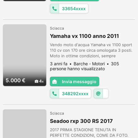
33654xxxx
Sciacca
Yamaha vx 1100 anno 2011
Vendo moto d'acqua Yamaha vx 1100 sport
110 cv con 170 ore circa omologata 3 posti.
Moto in ottime condizioni, sempre
tagliandata presso officina autorizzata
3 anni fa
Barche - Motori
305
Yamaha, risciacqui effettuati dopo ogni
persone hanno visualizzato
uscita. Consumi bassissimi. Non vendo
pedana. No scambi. Possibilità di spedizione
5.000 €
4
Invia messaggio
in tutta Italia. Seadoo, Kawasaki, Polaris. Per
info tel: 3482927101.
348292xxxx
Sciacca
Seadoo rxp 300 RS 2017
2017 PRIMA STAGIONE TENUTA IN
PERFETTE CONDIZIONI, COME DA FOTO.