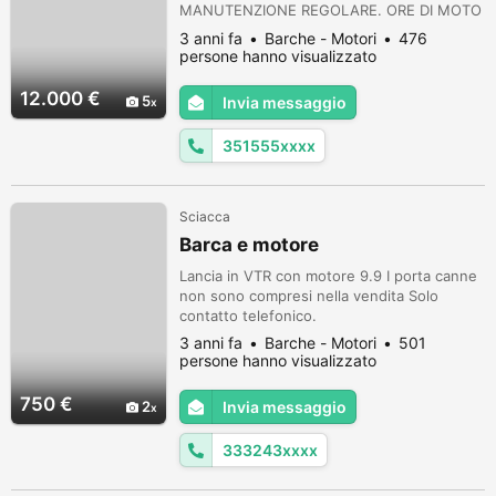
MANUTENZIONE REGOLARE. ORE DI MOTO
CIRCA 100. QUALSIASI VISIONE O
3 anni fa
Barche - Motori
476
ISPEZIONE. NO PERDITEMPO. COMPLETA DI
persone hanno visualizzato
TELO COPERTURA. PREFERISCO CONTATTO
TELEFONICO.
12.000 €
5
Invia messaggio
351555xxxx
Sciacca
Barca e motore
Lancia in VTR con motore 9.9 I porta canne
non sono compresi nella vendita Solo
contatto telefonico.
3 anni fa
Barche - Motori
501
persone hanno visualizzato
750 €
2
Invia messaggio
333243xxxx