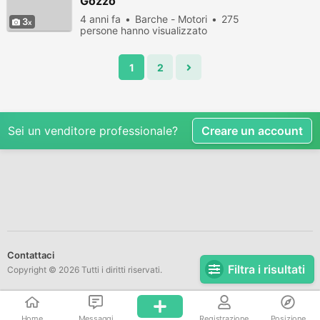
Gozzo
4 anni fa
Barche - Motori
275
3
persone hanno visualizzato
1
2
Sei un venditore professionale?
Creare un account
Contattaci
Filtra i risultati
Copyright © 2026 Tutti i diritti riservati.
Home
Messaggi
Registrazione
Posizione