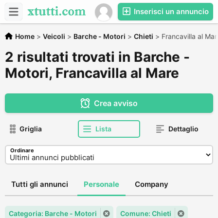
Inserisci un annuncio
Home
>
Veicoli
>
Barche - Motori
>
Chieti
>
Francavilla al Mar
2 risultati trovati in Barche -
Motori, Francavilla al Mare
Crea avviso
Griglia
Lista
Dettaglio
Ordinare
Tutti gli annunci
Personale
Company
Categoria: Barche - Motori
Comune: Chieti