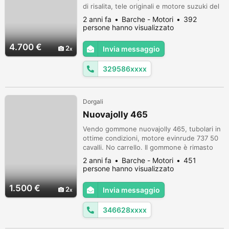
di risalita, tele originali e motore suzuki del
2017. Per info e visione del battello
2 anni fa
Barche - Motori
392
contattatemi Prezzo leggermente trattabile
persone hanno visualizzato
dopo visione NON SI VENDE IL CARRELLO
4.700 €
2
Invia messaggio
329586xxxx
Dorgali
Nuovajolly 465
Vendo gommone nuovajolly 465, tubolari in
ottime condizioni, motore evinrude 737 50
cavalli. No carrello. Il gommone è rimasto
chiuso in garage per molti anni, vendo per
2 anni fa
Barche - Motori
451
inutilizzo e mancanza di spazio.
persone hanno visualizzato
1.500 €
2
Invia messaggio
346628xxxx