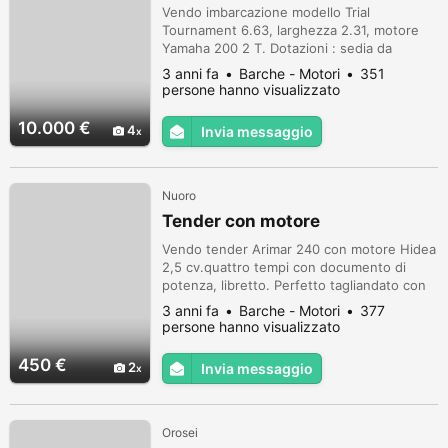
Vendo imbarcazione modello Trial
Tournament 6.63, larghezza 2.31, motore
Yamaha 200 2 T. Dotazioni : sedia da
combattimento, gavoni a prua e murate,
3 anni fa
Barche - Motori
351
porta canne in acciaio a poppa, GPS e ECO
persone hanno visualizzato
a colori. Pompe di sentina e acqua di mare
Imbarcazione in buono stato , regolari
10.000 €
4
Invia messaggio
manutenzioni e rimessaggio annuale al
coperto. Prezzo trattabile
Nuoro
Tender con motore
Vendo tender Arimar 240 con motore Hidea
2,5 cv.quattro tempi con documento di
potenza, libretto. Perfetto tagliandato con
girante nuova. No perditempo. Euro 450,00
3 anni fa
Barche - Motori
377
persone hanno visualizzato
450 €
2
Invia messaggio
Orosei