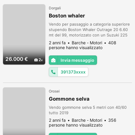
Dorgali
Boston whaler
Vendo per passaggio a categoria superiore
stupendo Boston Whaler Outrage 20 6.60
mt del 99, motorizzato con un Suzuki 225
hp (massima motorizzazione installabile),
2 anni fa
Barche - Motori
408
del 2016 con 600 ore certificate con
persone hanno visualizzato
diagnosi. Il tutto tenuto maniacalmente e
attrezzato di tutto punto. Cedo anche
26.000 €
2
Invia messaggio
separatamente (solo scafo 15.000? o solo
motore 13.000?) in blocco 28.000?.
391373xxxx
Orosei
Gommone selva
Vendo gommone selva 5 metri con 40/60
tutto 2019
2 anni fa
Barche - Motori
356
persone hanno visualizzato