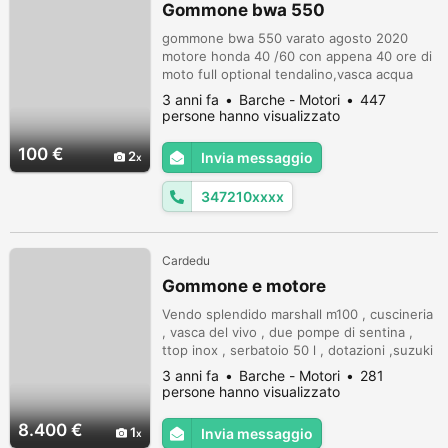
Gommone bwa 550
gommone bwa 550 varato agosto 2020
motore honda 40 /60 con appena 40 ore di
moto full optional tendalino,vasca acqua
dolce con docetta ,stereo heart con 5
3 anni fa
Barche - Motori
447
autoparlanti valore 1500 ,pavimento tek
persone hanno visualizzato
portacanna tavolo pick nic cuscineria
rinforzata anti usura elica piu performante
100 €
2
Invia messaggio
qualsiasi prova e valutazione meccanica per
info prezzo whats up
347210xxxx
Cardedu
Gommone e motore
Vendo splendido marshall m100 , cuscineria
, vasca del vivo , due pompe di sentina ,
ttop inox , serbatoio 50 l , dotazioni ,suzuki
df 70 del 2003 in ottimo stato con 700 ore ,
3 anni fa
Barche - Motori
281
Primo contatto via messaggio
persone hanno visualizzato
8.400 €
1
Invia messaggio