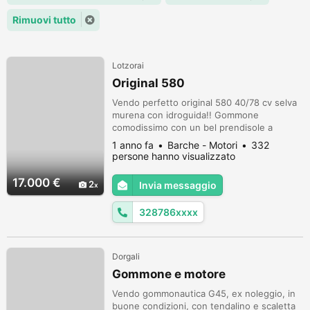
Rimuovi tutto
Lotzorai
Original 580
Vendo perfetto original 580 40/78 cv selva
murena con idroguida!! Gommone
comodissimo con un bel prendisole a
poppa!!
1 anno fa
Barche - Motori
332
persone hanno visualizzato
17.000 €
2
Invia messaggio
328786xxxx
Dorgali
Gommone e motore
Vendo gommonautica G45, ex noleggio, in
buone condizioni, con tendalino e scaletta