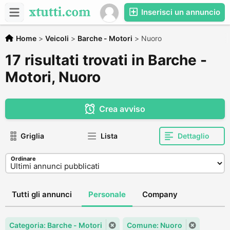
Inserisci un annuncio
Home
>
Veicoli
>
Barche - Motori
>
Nuoro
17 risultati trovati in Barche -
Motori, Nuoro
Crea avviso
Griglia
Lista
Dettaglio
Ordinare
Tutti gli annunci
Personale
Company
Categoria: Barche - Motori
Comune: Nuoro