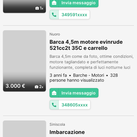
Invia messaggio
1
349591xxxx
Nuoro
Barca 4,5m motore evinrude
521cc2t 35C e carrello
Barca 4,5m come da foto, ottime condizioni,
motore tagliandato e perfettamente
funzionante, completa di luci notturne luci
abitacolo e tendalino parasole. Regalo
3 anni fa
Barche - Motori
328
carrello non omologato. Per qualsiasi
persone hanno visualizzato
informazione contattare tramite messaggio
3.000 €
2
WhatsApp al 3486051828. Prezzo
Invia messaggio
leggermente trattabile
348605xxxx
Siniscola
Imbarcazione