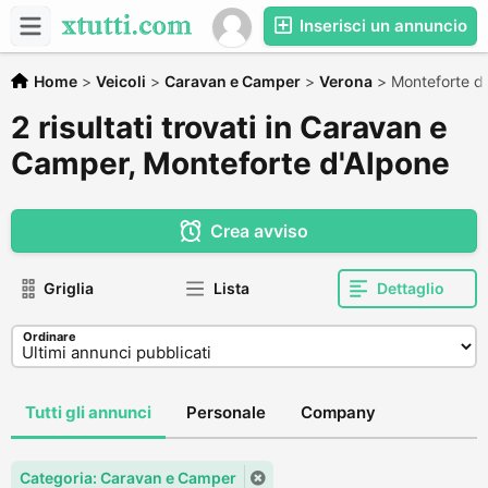
Inserisci un annuncio
Home
>
Veicoli
>
Caravan e Camper
>
Verona
>
Monteforte d
2 risultati trovati in Caravan e
Camper, Monteforte d'Alpone
Crea avviso
Griglia
Lista
Dettaglio
Ordinare
Tutti gli annunci
Personale
Company
Categoria: Caravan e Camper