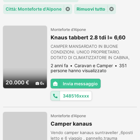
Città: Monteforte d'Alpone
Rimuovi tutto
Monteforte d'Alpone
Knaus tabbert 2.8 tdi l= 6,60
CAMPER MANSARDATO IN BUONE
CONDIZIONI. UNICO PROPRIETARIO.
DOTATO DI CLIMATIZZATORE IN CABINA,
OBLO' PANORAMICO, TENDALINO,
2 anni fa
Caravan e Camper
351
PORTABICI, RISCALDAMENTO E ACQUA
persone hanno visualizzato
CALDA CON STUFA TRUMA, PNEUMATICI
QUASI NUOVI. POSTI LETTO 6 PREZZO
20.000 €
6
Invia messaggio
POCO TRATTABILE Telefonare ore pasti
serali.
348516xxxx
Monteforte d'Alpone
Camper kanaus
Vendo camper kanaus suntraveller ,6posti
letto e 6 viaggio , pannello,trauma