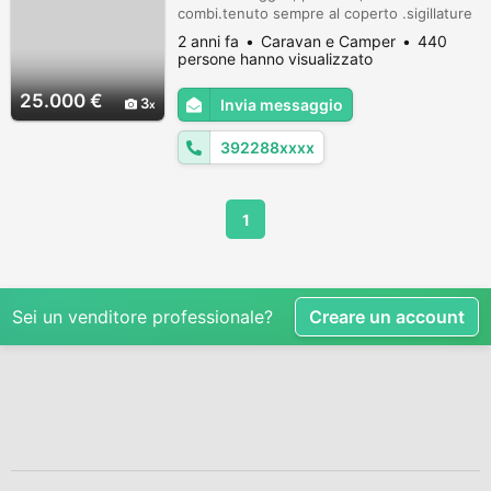
combi.tenuto sempre al coperto .sigillature
appena rifatte ,ginghia e tagliando fatti
2 anni fa
Caravan e Camper
440
luglio , gomme 70% .camper tenuto
persone hanno visualizzato
veramente bene .no perditempo o proposte
assurde grazie.
25.000 €
3
Invia messaggio
392288xxxx
1
Sei un venditore professionale?
Creare un account