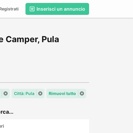
Inserisci un annuncio
egistrati
e Camper, Pula
Città: Pula
Rimuovi tutto
rca...
ori