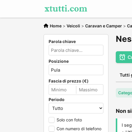
Home
>
Veicoli
>
Caravan e Camper
>
Ca
Nes
Parola chiave
C
Posizione
Tutti 
Fascia di prezzo (€)
Catego
Periodo
Non si
Solo con foto
I seg
Con numero di telefono