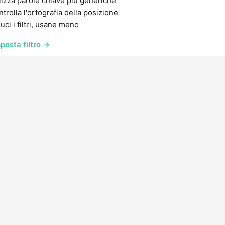
lizza parole chiave più generiche
trolla l'ortografia della posizione
uci i filtri, usane meno
posta filtro →