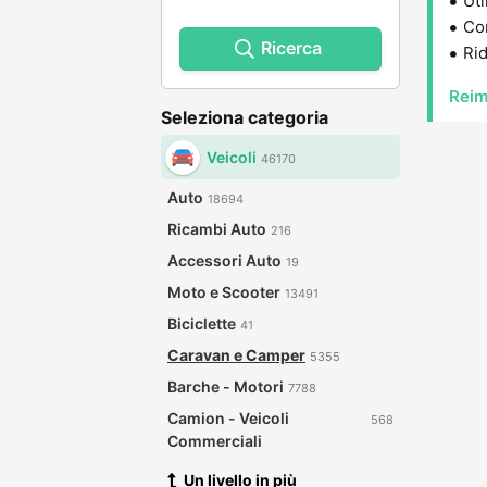
Uti
Con
Ricerca
Rid
Reim
Seleziona categoria
Veicoli
46170
Auto
18694
Ricambi Auto
216
Accessori Auto
19
Moto e Scooter
13491
Biciclette
41
Caravan e Camper
5355
Barche - Motori
7788
Camion - Veicoli
568
Commerciali
Un livello in più