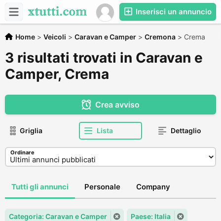
Inserisci un annuncio
Home
>
Veicoli
>
Caravan e Camper
>
Cremona
>
Crema
3 risultati trovati in Caravan e
Camper, Crema
Crea avviso
Griglia
Lista
Dettaglio
Ordinare
Tutti gli annunci
Personale
Company
Categoria: Caravan e Camper
Paese: Italia