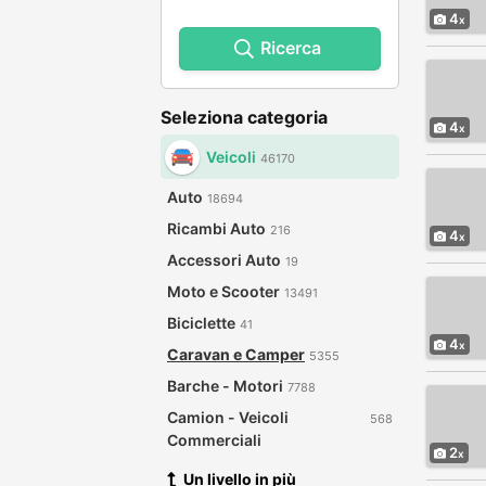
4
Ricerca
Seleziona categoria
4
Veicoli
46170
Auto
18694
Ricambi Auto
216
4
Accessori Auto
19
Moto e Scooter
13491
Biciclette
41
4
Caravan e Camper
5355
Barche - Motori
7788
Camion - Veicoli
568
Commerciali
2
Un livello in più