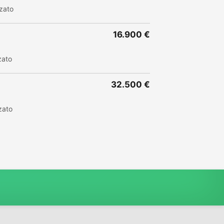
zato
16.900 €
zato
32.500 €
zato