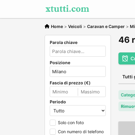
Home
>
Veicoli
>
Caravan e Camper
>
Mi
46 r
Parola chiave
C
Posizione
Tutti 
Fascia di prezzo (€)
Catego
Periodo
Rimuov
Solo con foto
Con numero di telefono