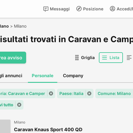
Messaggi
Posizione
Accedi/R
lano
>
Milano
isultati trovati in Caravan e Cam
rea avviso
Griglia
Lista
gli annunci
Personale
Company
ria: Caravan e Camper
Paese: Italia
Comune: Milano
i tutto
Milano
Caravan Knaus Sport 400 QD