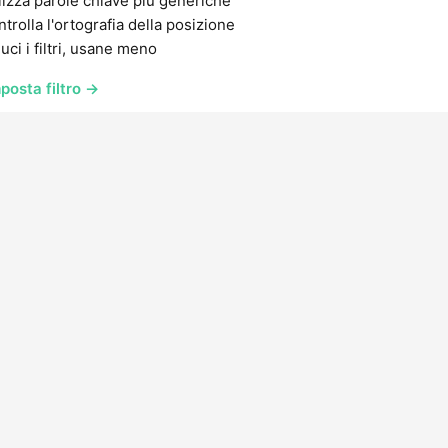
lizza parole chiave più generiche
trolla l'ortografia della posizione
uci i filtri, usane meno
posta filtro →