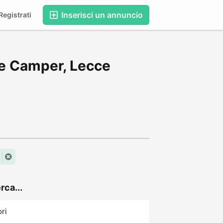
Inserisci un annuncio
egistrati
 e Camper, Lecce
rca...
ori