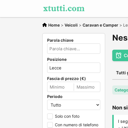
Home
>
Veicoli
>
Caravan e Camper
>
Le
Nes
Parola chiave
C
Posizione
Tutti 
Fascia di prezzo (€)
Catego
Periodo
Non si
Solo con foto
I seg
Con numero di telefono