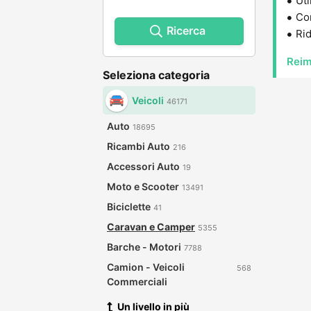
Uti
Con
Ricerca
Rid
Reim
Seleziona categoria
Veicoli
46171
Auto
18695
Ricambi Auto
216
Accessori Auto
19
Moto e Scooter
13491
Biciclette
41
Caravan e Camper
5355
Barche - Motori
7788
Camion - Veicoli
568
Commerciali
Un livello in più