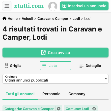
Inserisci un annuncio
Home
>
Veicoli
>
Caravan e Camper
>
Lodi
>
Lodi
4 risultati trovati in Caravan e
Camper, Lodi
Crea avviso
Griglia
Lista
Dettaglio
Ordinare
Tutti gli annunci
Personale
Company
Categoria: Caravan e Camper
Comune: Lodi