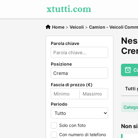
Home
>
Veicoli
>
Camion - Veicoli Comme
Nes
Parola chiave
Cre
Posizione
C
Fascia di prezzo (€)
Tutti 
Periodo
Catego
Solo con foto
Non si
Con numero di telefono