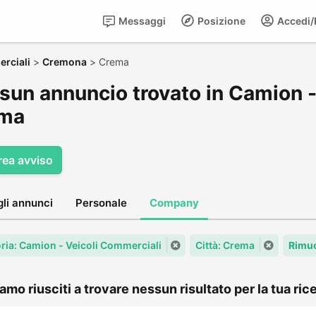
Messaggi
Posizione
Accedi/R
rciali
>
Cremona
>
Crema
sun annuncio trovato in Camion -
ma
rea avviso
gli annunci
Personale
Company
ria: Camion - Veicoli Commerciali
Città: Crema
Rimuo
amo riusciti a trovare nessun risultato per la tua rice