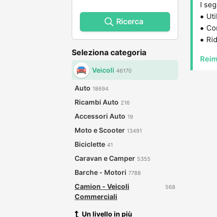
I seg
Uti
Ricerca
Con
Rid
Seleziona categoria
Reim
Veicoli
46170
Auto
18694
Ricambi Auto
216
Accessori Auto
19
Moto e Scooter
13491
Biciclette
41
Caravan e Camper
5355
Barche - Motori
7788
Camion - Veicoli
568
Commerciali
Un livello in più