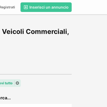
Inserisci un annuncio
egistrati
 Veicoli Commerciali,
vi tutto
rca...