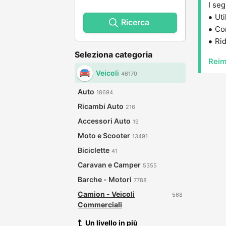
I seg
Uti
Ricerca
Con
Rid
Seleziona categoria
Reim
Veicoli
46170
Auto
18694
Ricambi Auto
216
Accessori Auto
19
Moto e Scooter
13491
Biciclette
41
Caravan e Camper
5355
Barche - Motori
7788
Camion - Veicoli
568
Commerciali
Un livello in più