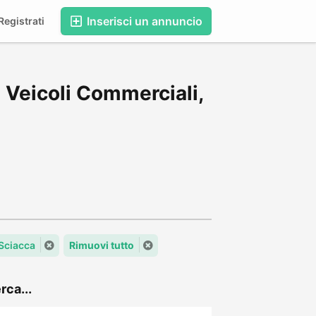
Inserisci un annuncio
egistrati
 Veicoli Commerciali,
 Sciacca
Rimuovi tutto
rca...