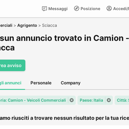
Messaggi
Posizione
Accedi/R
rciali
>
Agrigento
>
Sciacca
sun annuncio trovato in Camion -
acca
rea avviso
gli annunci
Personale
Company
ria: Camion - Veicoli Commerciali
Paese: Italia
Città:
amo riusciti a trovare nessun risultato per la tua rice