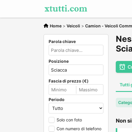
Home
>
Veicoli
>
Camion - Veicoli Comme
Nes
Parola chiave
Sci
Posizione
C
Fascia di prezzo (€)
Tutti 
Periodo
Catego
Solo con foto
Non si
Con numero di telefono