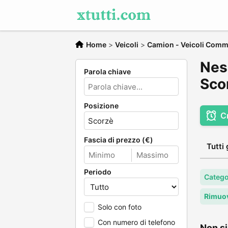
Home
>
Veicoli
>
Camion - Veicoli Comme
Nes
Parola chiave
Sco
Posizione
C
Fascia di prezzo (€)
Tutti 
Periodo
Catego
Rimuov
Solo con foto
Con numero di telefono
Non si