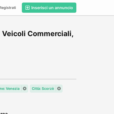
Inserisci un annuncio
egistrati
 Veicoli Commerciali,
e: Venezia
Città: Scorzè
rca...