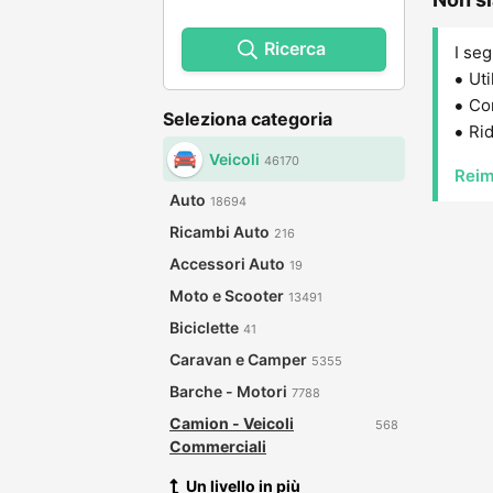
Ricerca
I seg
Uti
Con
Seleziona categoria
Rid
Veicoli
46170
Reim
Auto
18694
Ricambi Auto
216
Accessori Auto
19
Moto e Scooter
13491
Biciclette
41
Caravan e Camper
5355
Barche - Motori
7788
Camion - Veicoli
568
Commerciali
Un livello in più