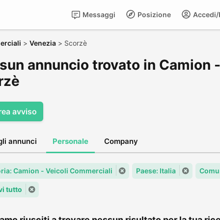
Messaggi
Posizione
Accedi/R
rciali
>
Venezia
>
Scorzè
sun annuncio trovato in Camion -
rzè
rea avviso
gli annunci
Personale
Company
ria: Camion - Veicoli Commerciali
Paese: Italia
Comun
i tutto
amo riusciti a trovare nessun risultato per la tua rice