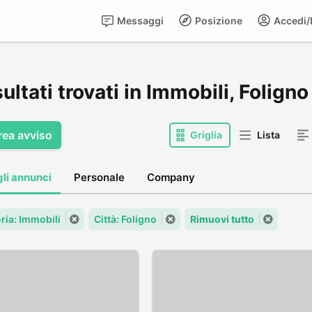
Messaggi
Posizione
Accedi/R
sultati trovati in Immobili, Foligno
rea avviso
Griglia
Lista
gli annunci
Personale
Company
ria: Immobili
Città: Foligno
Rimuovi tutto