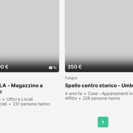
00 €
350 €
1
Foligno
LA - Magazzino a
Spello centro storico - Umb
o
4 anni fa
Case - Appartamenti in
Affitto
228 persone hanno
a
Uffici e Locali
visualizzato
iali
231 persone hanno
zato
1