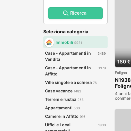
Ricerca
Seleziona categoria
Immobili
9921
Case - Appartamenti in
3489
Vendita
180 €
Case - Appartamenti in
1379
Foligno
Affitto
N1938
Ville singole e a schiera
76
Folign
Case vacanze
1482
4 anni f
commerc
Terreni e rustici
253
visualiz
Appartamenti
506
Camere in Affitto
916
Uffici e Locali
1830
commerciali