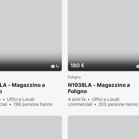
180 €
1
Foligno
LA - Magazzino a
N1938LA - Magazzino a
o
Foligno
a
Uffici e Locali
4 anni fa
Uffici e Locali
iali
196 persone hanno
commerciali
203 persone hanno
zato
visualizzato