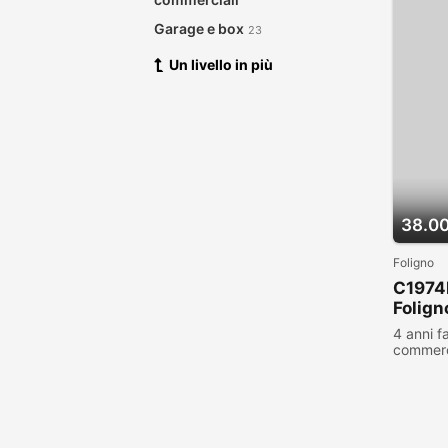
Garage e box
23
Un livello in più
38.0
Foligno
C1974
Folign
4 anni f
commerc
visualiz