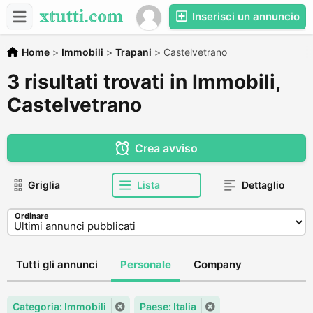
Inserisci un annuncio
Home
>
Immobili
>
Trapani
>
Castelvetrano
3 risultati trovati in Immobili,
Castelvetrano
Crea avviso
Griglia
Lista
Dettaglio
Ordinare
Tutti gli annunci
Personale
Company
Categoria: Immobili
Paese: Italia