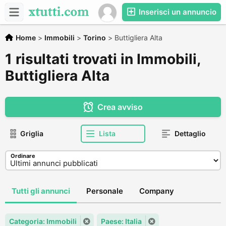
Inserisci un annuncio
Home
>
Immobili
>
Torino
>
Buttigliera Alta
1 risultati trovati in Immobili,
Buttigliera Alta
Crea avviso
Griglia
Lista
Dettaglio
Ordinare
Tutti gli annunci
Personale
Company
Categoria: Immobili
Paese: Italia