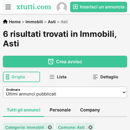
Inserisci un annuncio
Home
>
Immobili
>
Asti
>
Asti
6 risultati trovati in Immobili,
Asti
Crea avviso
Griglia
Lista
Dettaglio
Ordinare
Tutti gli annunci
Personale
Company
Categoria: Immobili
Comune: Asti