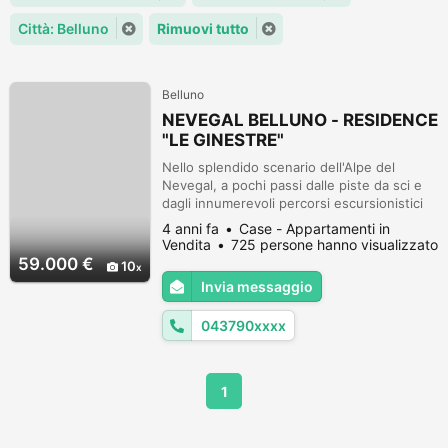
Città: Belluno
Rimuovi tutto
Belluno
NEVEGAL BELLUNO - RESIDENCE
"LE GINESTRE"
Nello splendido scenario dell'Alpe del
Nevegal, a pochi passi dalle piste da sci e
dagli innumerevoli percorsi escursionistici
estivi, proponiamo elegante appartamento
4 anni fa
Case - Appartamenti in
in residence, composto da ingresso,
Vendita
725 persone hanno visualizzato
soggiorno, angolo cottura, due camere da
59.000 €
10
letto, bagno e terrazzo con splendida vista
Invia messaggio
panoramica sull'arco alpino delle dolomiti
bellunesi. Due posti auto in...
043790xxxx
1