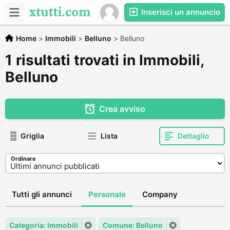
Inserisci un annuncio
Home
>
Immobili
>
Belluno
>
Belluno
1 risultati trovati in Immobili,
Belluno
Crea avviso
Griglia
Lista
Dettaglio
Ordinare
Tutti gli annunci
Personale
Company
Categoria: Immobili
Comune: Belluno