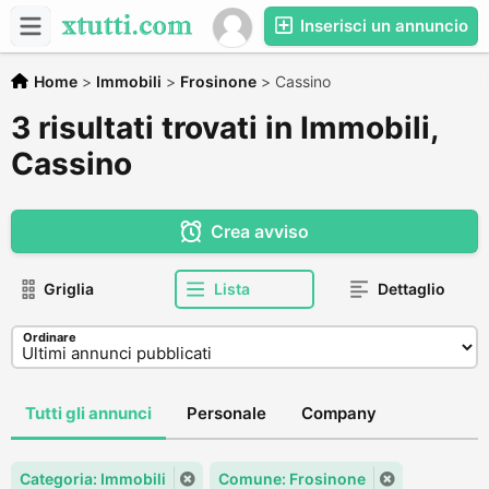
Inserisci un annuncio
Home
>
Immobili
>
Frosinone
>
Cassino
3 risultati trovati in Immobili,
Cassino
Crea avviso
Griglia
Lista
Dettaglio
Ordinare
Tutti gli annunci
Personale
Company
Categoria: Immobili
Comune: Frosinone