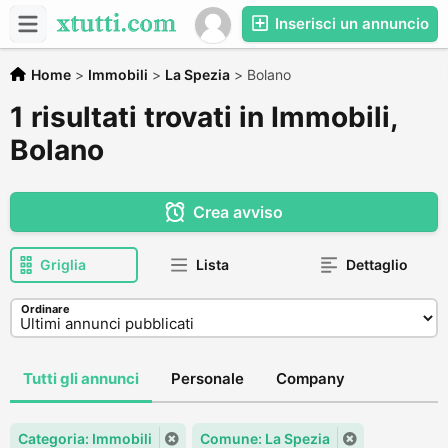
Inserisci un annuncio
Home
>
Immobili
>
La Spezia
>
Bolano
1 risultati trovati in Immobili,
Bolano
Crea avviso
Griglia
Lista
Dettaglio
Ordinare
Tutti gli annunci
Personale
Company
Categoria: Immobili
Comune: La Spezia