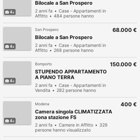
Bilocale a San Prospero
2 anni fa
Case - Appartamenti in
4
Affitto
484 persone hanno
visualizzato
68.000 €
San Prospero
Bilocale a San Prospero
2 anni fa
Case - Appartamenti in
4
Affitto
268 persone hanno
visualizzato
150.000 €
Bomporto
STUPENDO APPARTAMENTO
A PIANO TERRA
4
COMPLETAMENTE
2 anni fa
Case - Appartamenti in
Vendita
282 persone hanno
visualizzato
400 €
Modena
Camera singola CLIMATIZZATA
zona stazione FS
4
2 anni fa
Camere in Affitto
329
persone hanno visualizzato