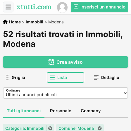
Inserisci un annuncio
Home
>
Immobili
>
Modena
52 risultati trovati in Immobili,
Modena
Crea avviso
Griglia
Lista
Dettaglio
Ordinare
Tutti gli annunci
Personale
Company
Categoria: Immobili
Comune: Modena