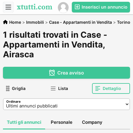
Inserisci un annuncio
Home
>
Immobili
>
Case - Appartamenti in Vendita
>
Torino
1 risultati trovati in Case -
Appartamenti in Vendita,
Airasca
Crea avviso
Griglia
Lista
Dettaglio
Ordinare
Tutti gli annunci
Personale
Company