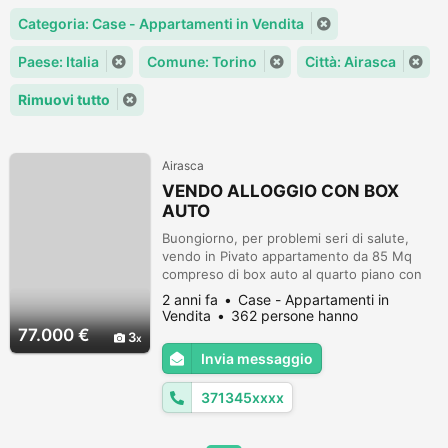
Categoria: Case - Appartamenti in Vendita
Paese: Italia
Comune: Torino
Città: Airasca
Rimuovi tutto
Airasca
VENDO ALLOGGIO CON BOX
AUTO
Buongiorno, per problemi seri di salute,
vendo in Pivato appartamento da 85 Mq
compreso di box auto al quarto piano con
ascensore ad euro 77.000 trattabile per
2 anni fa
Case - Appartamenti in
informazioni contattatemi al 371.3454241
Vendita
362 persone hanno
grazie. Limmobile e tutto ristrutturato ...
visualizzato
77.000 €
3
Invia messaggio
371345xxxx