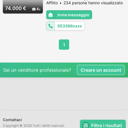
bagno,camera matrimoniale e ripostiglio.
Affitto
234 persone hanno visualizzato
riscaldamento autonomo. Telefono 0533
74.000 €
4
381232 Lucia e Valeria per fiisare
Invia messaggio
appuntamento per visione immobile. Rif.
Lucki Per maggiori informazioni : Agenzia
053366xxxx
Ori...
1
Sei un venditore professionale?
Creare un account
Contattaci
Filtra i risultati
Copyright © 2026 Tutti i diritti riservati.