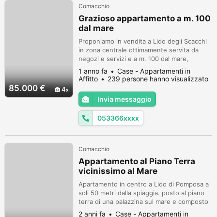
Comacchio
Grazioso appartamento a m. 100
dal mare
Proponiamo in vendita a Lido degli Scacchi
in zona centrale ottimamente servita da
negozi e servizi e a m. 100 dal mare,
grazioso appartamento trilocale ubicato al
1 anno fa
Case - Appartamenti in
terzo piano con ascensore. La sua
Affitto
239 persone hanno visualizzato
composizione è la seguente: ingresso,
85.000 €
4
soggiorno con cucina a vista, una camera
Invia messaggio
matrimoniale una cameretta, un bagno
accessoriato con box doccia e un balcone.
053366xxxx
L' a...
Comacchio
Appartamento al Piano Terra
vicinissimo al Mare
Apartamento in centro a Lido di Pomposa a
soli 50 metri dalla spiaggia. posto al piano
terra di una palazzina sul mare e composto
da soggiorno con angolo cottu,
2 anni fa
Case - Appartamenti in