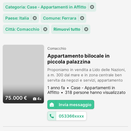
Categoria: Case - Appartamenti in Affitto
Paese: Italia
Comune: Ferrara
Città: Comacchio
Rimuovi tutto
Comacchio
Appartamento bilocale in
piccola palazzina
Proponiamo in vendita a Lido delle Nazioni,
a m. 300 dal mare e in zona centrale ben
servita da negozi e servizi, appartamento
bilocale situato al primo piano di una piccola
1 anno fa
Case - Appartamenti in
palazzina. L' immobile è composto da:
Affitto
318 persone hanno visualizzato
soggiorno con cucina a vista, una camera
75.000 €
4
letto matrimoniale, un bagno accessoriato
Invia messaggio
con box doccia e uno spazioso balcone. L'
appartamento viene prop...
053366xxxx