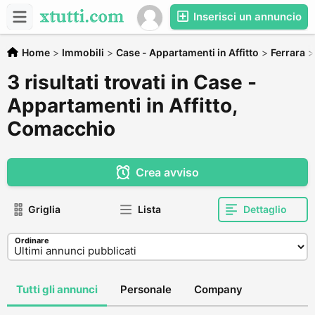
Inserisci un annuncio
Home
>
Immobili
>
Case - Appartamenti in Affitto
>
Ferrara
3 risultati trovati in Case -
Appartamenti in Affitto,
Comacchio
Crea avviso
Griglia
Lista
Dettaglio
Ordinare
Tutti gli annunci
Personale
Company