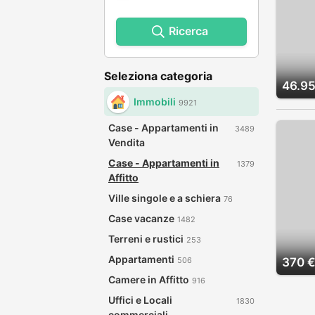
Ricerca
Seleziona categoria
46.95
Immobili
9921
Case - Appartamenti in
3489
Vendita
Case - Appartamenti in
1379
Affitto
Ville singole e a schiera
76
Case vacanze
1482
Terreni e rustici
253
Appartamenti
506
370 
Camere in Affitto
916
Uffici e Locali
1830
commerciali