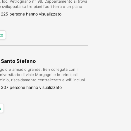
, loc. Petrognano n° 98. L'appartamento si trova
 sviluppata su tre piani fuori terra e un piano
itazioni civili e un'autorimessa, con in un co...
225 persone hanno visualizzato
xx
 Santo Stefano
golo e armadio grande. Ben collegata con il
niversitario di viale Morgagni e le principali
inio, riscaldamento centralizzato e wifi inclusi
307 persone hanno visualizzato
x