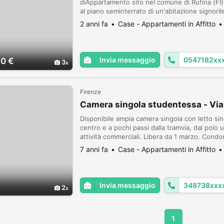
diAppartamento sito nel comune di Rufina (FI)
al piano seminterrato di un'abitazione signorile
seminterrato, composta al suo interno da tre ab
2 anni fa
Case - Appartamenti in Affitto
Invia messaggio
0547182xx
0 €
3
Firenze
Camera singola studentessa - Via
Disponibile ampia camera singola con letto sin
centro e a pochi passi dalla tramvia, dal polo u
attività commerciali. Libera da 1 marzo. Condom
nel prezzo. Da condividere con due ragazze
7 anni fa
Case - Appartamenti in Affitto
Invia messaggio
348738xxx
€
2
1