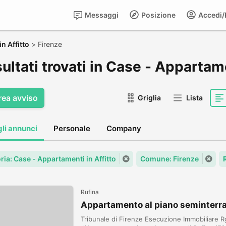
Messaggi
Posizione
Accedi/R
n Affitto
>
Firenze
sultati trovati in Case - Appartame
rea avviso
Griglia
Lista
gli annunci
Personale
Company
ria: Case - Appartamenti in Affitto
Comune: Firenze
Rufina
Appartamento al piano seminterr
Tribunale di Firenze Esecuzione Immobiliare 