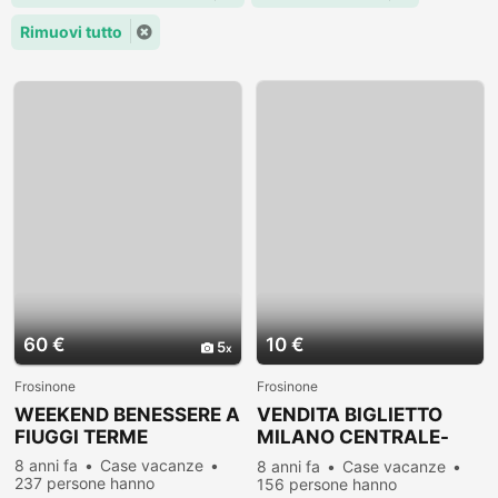
Rimuovi tutto
60 €
10 €
5
Frosinone
Frosinone
WEEKEND BENESSERE A
VENDITA BIGLIETTO
FIUGGI TERME
MILANO CENTRALE-
ROMA TERMINI DEL
8 anni fa
Case vacanze
8 anni fa
Case vacanze
04/08/16
237 persone hanno
156 persone hanno