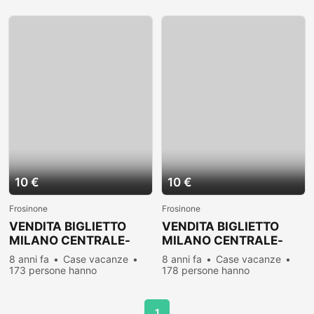
visualizzato
visualizzato
10 €
10 €
Frosinone
Frosinone
VENDITA BIGLIETTO
VENDITA BIGLIETTO
MILANO CENTRALE-
MILANO CENTRALE-
ROMA TERMINI DEL
ROMA TERMINI DEL
8 anni fa
Case vacanze
8 anni fa
Case vacanze
26/08/16
01/09/16
173 persone hanno
178 persone hanno
visualizzato
visualizzato
1