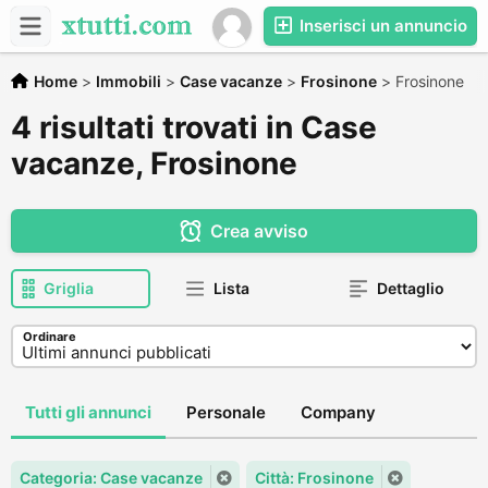
Inserisci un annuncio
Home
>
Immobili
>
Case vacanze
>
Frosinone
>
Frosinone
4 risultati trovati in Case
vacanze, Frosinone
Crea avviso
Griglia
Lista
Dettaglio
Ordinare
Tutti gli annunci
Personale
Company
Categoria: Case vacanze
Città: Frosinone