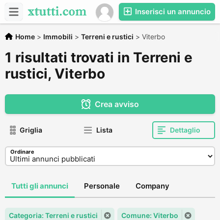
Inserisci un annuncio
Home
>
Immobili
>
Terreni e rustici
>
Viterbo
1 risultati trovati in Terreni e
rustici, Viterbo
Crea avviso
Griglia
Lista
Dettaglio
Ordinare
Tutti gli annunci
Personale
Company
Categoria: Terreni e rustici
Comune: Viterbo