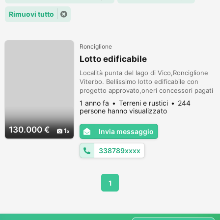
Rimuovi tutto
Ronciglione
Lotto edificabile
Località punta del lago di Vico,Ronciglione
Viterbo. Bellissimo lotto edificabile con
progetto approvato,oneri concessori pagati
.il prezzo è trattabile.
1 anno fa
Terreni e rustici
244
persone hanno visualizzato
130.000 €
1
Invia messaggio
338789xxxx
1