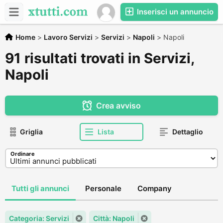
Inserisci un annuncio
Home
>
Lavoro Servizi
>
Servizi
>
Napoli
>
Napoli
91 risultati trovati in Servizi,
Napoli
Crea avviso
Griglia
Lista
Dettaglio
Ordinare
Tutti gli annunci
Personale
Company
Categoria: Servizi
Città: Napoli