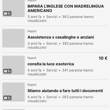
Napoli
IMPARA L'INGLESE CON MADRELINGUA
AMERICANO
1
3 anni fa
Servizi
363 persone hanno
visualizzato
Napoli
Aassistenza x casalinghe e anziani
3 anni fa
Servizi
392 persone hanno
visualizzato
10 €
Napoli
conslta la luce esoterica
4 anni fa
Servizi
341 persone hanno
1
visualizzato
Napoli
Stiamo aiutando a fare tutti i documenti
4 anni fa
Servizi
293 persone hanno
1
visualizzato