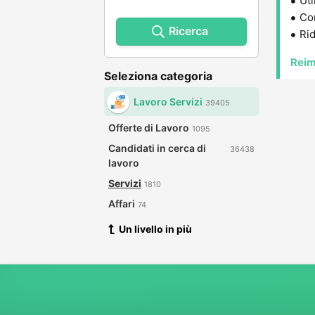
Uti
Con
Ricerca
Rid
Reim
Seleziona categoria
Lavoro Servizi
39405
Offerte di Lavoro
1095
Candidati in cerca di
36438
lavoro
Servizi
1810
Affari
74
Un livello in più