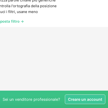
lizza parole chiave più generiche
trolla l'ortografia della posizione
uci i filtri, usane meno
posta filtro →
Sei un venditore professionale?
Creare un account