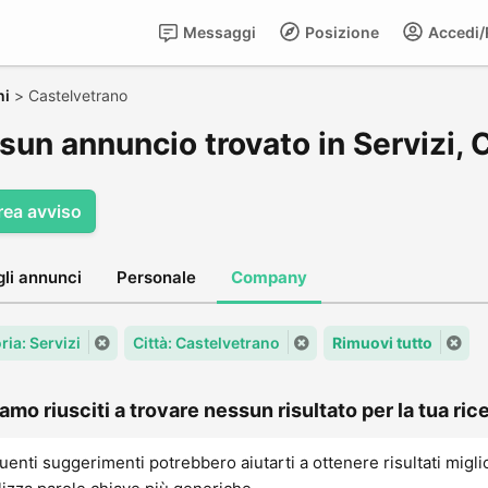
Messaggi
Posizione
Accedi/R
ni
>
Castelvetrano
sun annuncio trovato in Servizi, 
rea avviso
gli annunci
Personale
Company
ria: Servizi
Città: Castelvetrano
Rimuovi tutto
amo riusciti a trovare nessun risultato per la tua rice
uenti suggerimenti potrebbero aiutarti a ottenere risultati migli