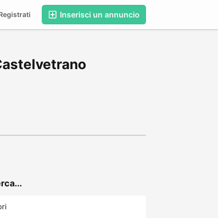
Inserisci un annuncio
egistrati
Castelvetrano
rca...
ori