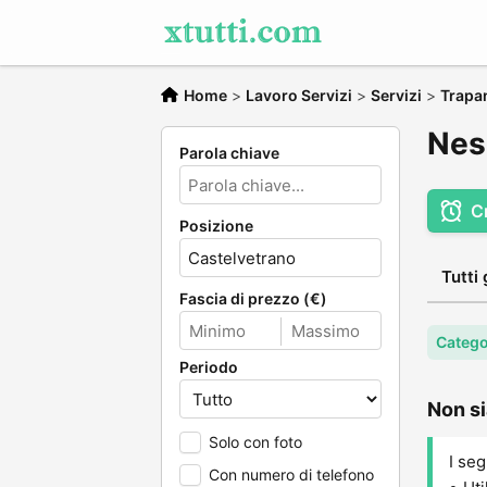
Home
>
Lavoro Servizi
>
Servizi
>
Trapa
Nes
Parola chiave
C
Posizione
Tutti 
Fascia di prezzo (€)
Catego
Periodo
Non si
Solo con foto
I seg
Con numero di telefono