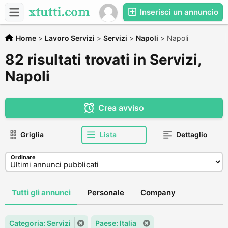
Inserisci un annuncio
Home
>
Lavoro Servizi
>
Servizi
>
Napoli
>
Napoli
82 risultati trovati in Servizi,
Napoli
Crea avviso
Griglia
Lista
Dettaglio
Ordinare
Tutti gli annunci
Personale
Company
Categoria: Servizi
Paese: Italia