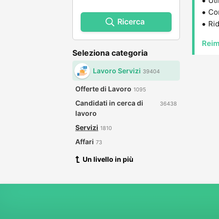
Uti
Con
Ricerca
Rid
Reim
Seleziona categoria
Lavoro Servizi
39404
Offerte di Lavoro
1095
Candidati in cerca di
36438
lavoro
Servizi
1810
Affari
73
Un livello in più