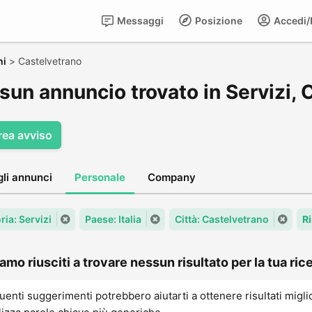
Messaggi
Posizione
Accedi/R
ni
>
Castelvetrano
sun annuncio trovato in Servizi, 
rea avviso
gli annunci
Personale
Company
ria: Servizi
Paese: Italia
Città: Castelvetrano
R
amo riusciti a trovare nessun risultato per la tua rice
uenti suggerimenti potrebbero aiutarti a ottenere risultati migli