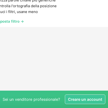
lizza parole chiave più generiche
trolla l'ortografia della posizione
uci i filtri, usane meno
posta filtro →
Sei un venditore professionale?
Creare un account