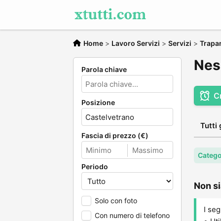
Home
>
Lavoro Servizi
>
Servizi
>
Trapa
Nes
Parola chiave
C
Posizione
Tutti 
Fascia di prezzo (€)
Catego
Periodo
Non si
Solo con foto
I seg
Con numero di telefono