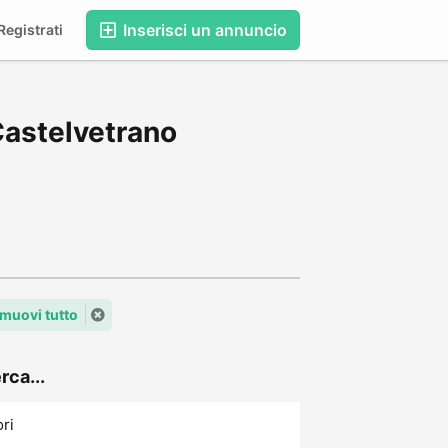
Inserisci un annuncio
egistrati
Castelvetrano
imuovi tutto
rca...
ori