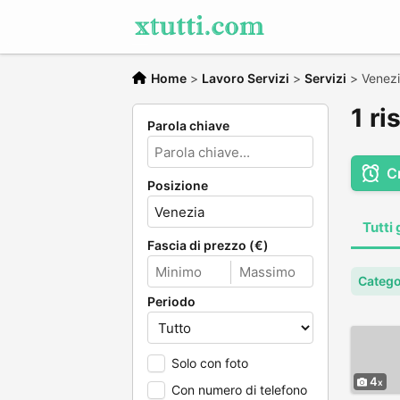
Home
>
Lavoro Servizi
>
Servizi
>
Venez
1 ri
Parola chiave
C
Posizione
Tutti 
Fascia di prezzo (€)
Catego
Periodo
Solo con foto
4
Con numero di telefono