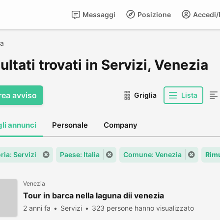
Messaggi
Posizione
Accedi/R
ia
sultati trovati in Servizi, Venezia
rea avviso
Griglia
Lista
gli annunci
Personale
Company
ria: Servizi
Paese: Italia
Comune: Venezia
Rimu
Venezia
Tour in barca nella laguna dii venezia
2 anni fa
Servizi
323 persone hanno visualizzato