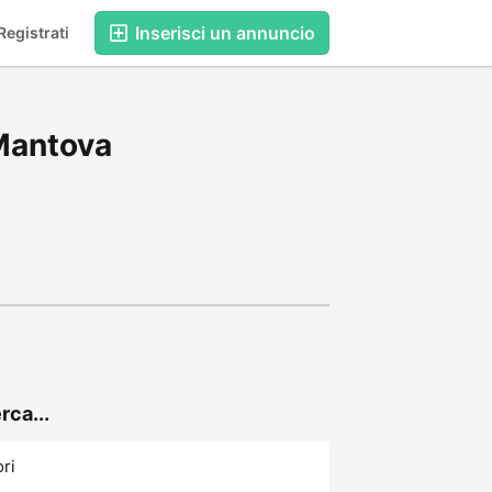
Inserisci un annuncio
egistrati
 Mantova
rca...
ori