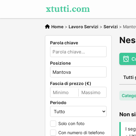
Home
>
Lavoro Servizi
>
Servizi
>
Manto
Nes
Parola chiave
C
Posizione
Tutti 
Fascia di prezzo (€)
Catego
Periodo
Non si
Solo con foto
I seg
Con numero di telefono