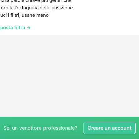
lizza parole chiave più generiche
trolla l'ortografia della posizione
uci i filtri, usane meno
posta filtro →
Sei un venditore professionale?
Creare un account