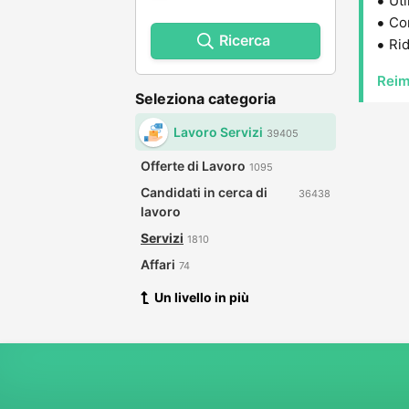
Uti
Con
Ricerca
Rid
Reim
Seleziona categoria
Lavoro Servizi
39405
Offerte di Lavoro
1095
Candidati in cerca di
36438
lavoro
Servizi
1810
Affari
74
Un livello in più