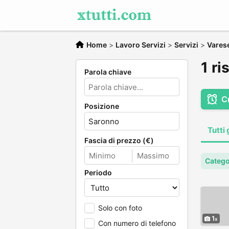
Home
>
Lavoro Servizi
>
Servizi
>
Vares
1 ri
Parola chiave
C
Posizione
Tutti 
Fascia di prezzo (€)
Catego
Periodo
Solo con foto
1
Con numero di telefono