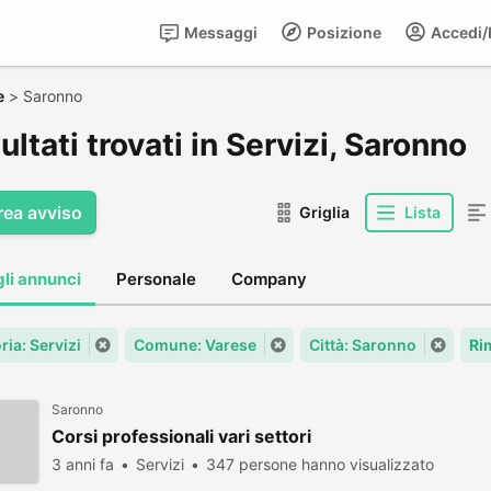
Messaggi
Posizione
Accedi/R
e
>
Saronno
sultati trovati in Servizi, Saronno
rea avviso
Griglia
Lista
gli annunci
Personale
Company
ria: Servizi
Comune: Varese
Città: Saronno
Ri
Saronno
Corsi professionali vari settori
3 anni fa
Servizi
347 persone hanno visualizzato