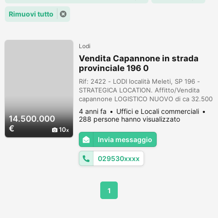
Rimuovi tutto
Lodi
Vendita Capannone in strada
provinciale 196 0
Rif: 2422 - LODI località Meleti, SP 196 -
STRATEGICA LOCATION. Affitto/Vendita
capannone LOGISTICO NUOVO di ca 32.500
MQ - h. max. 11,5 mt su area di 66.000 mq,
4 anni fa
Uffici e Locali commerciali
dotato di DEPOSITO (ca 27.700 mq), 38
14.500.000
288 persone hanno visualizzato
RIBALTE, soppalchi (ca 4.800 mq) e AREA
€
10
ESTERNA (ca 32.500), situato a fronte della
Invia messaggio
Strada Provinciale 196 Meleti/Maccastorna.
Possibile ESPANSIONE EDILIZIA fin...
029530xxxx
1