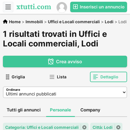
Inserisci un annuncio
Home
>
Immobili
>
Uffici e Locali commerciali
>
Lodi
>
Lodi
1 risultati trovati in Uffici e
Locali commerciali, Lodi
Crea avviso
Griglia
Lista
Dettaglio
Ordinare
Tutti gli annunci
Personale
Company
Categoria: Uffici e Locali commerciali
Città: Lodi