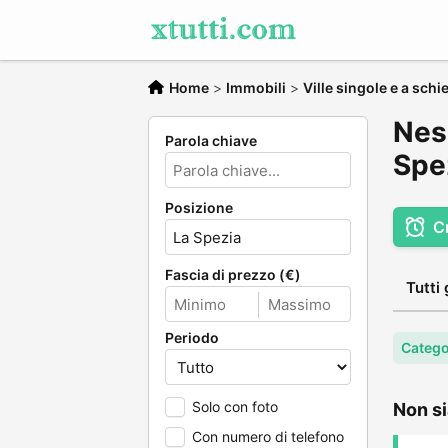
Home
>
Immobili
>
Ville singole e a schi
Ness
Parola chiave
Spe
Posizione
C
Fascia di prezzo (€)
Tutti 
Periodo
Categor
Solo con foto
Non si
Con numero di telefono