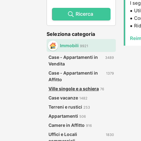
I seg
Uti
Ricerca
Con
Rid
Seleziona categoria
Reim
Immobili
9921
Case - Appartamenti in
3489
Vendita
Case - Appartamenti in
1379
Affitto
Ville singole e a schiera
76
Case vacanze
1482
Terreni e rustici
253
Appartamenti
506
Camere in Affitto
916
Uffici e Locali
1830
commerciali