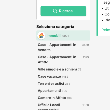
I seg
Uti
Ricerca
Con
Rid
Seleziona categoria
Reim
Immobili
9921
Case - Appartamenti in
3489
Vendita
Case - Appartamenti in
1379
Affitto
Ville singole e a schiera
76
Case vacanze
1482
Terreni e rustici
253
Appartamenti
506
Camere in Affitto
916
Uffici e Locali
1830
commerciali