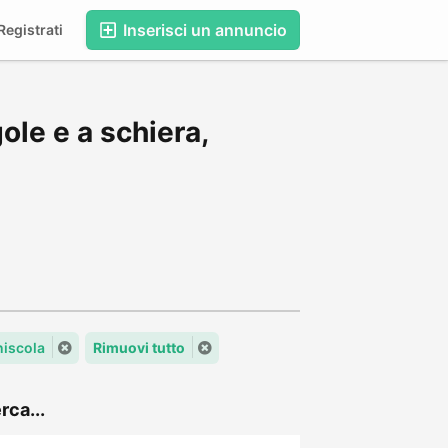
Inserisci un annuncio
egistrati
ole e a schiera,
iniscola
Rimuovi tutto
rca...