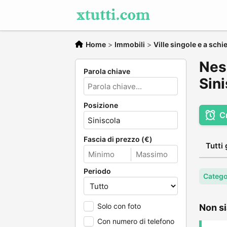
Home
>
Immobili
>
Ville singole e a schi
Ness
Parola chiave
Sin
Posizione
C
Fascia di prezzo (€)
Tutti 
Periodo
Categor
Solo con foto
Non si
Con numero di telefono