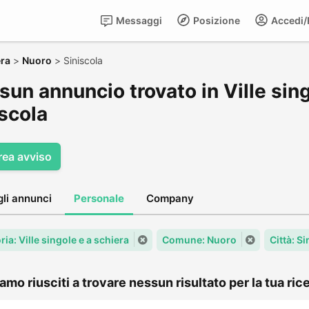
Messaggi
Posizione
Accedi/R
era
>
Nuoro
>
Siniscola
un annuncio trovato in Ville sing
iscola
rea avviso
gli annunci
Personale
Company
ia: Ville singole e a schiera
Comune: Nuoro
Città: S
amo riusciti a trovare nessun risultato per la tua rice