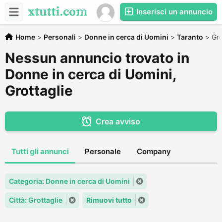
Inserisci un annuncio
Home
>
Personali
>
Donne in cerca di Uomini
>
Taranto
>
Gro
Nessun annuncio trovato in
Donne in cerca di Uomini,
Grottaglie
Crea avviso
Tutti gli annunci
Personale
Company
Categoria: Donne in cerca di Uomini
Città: Grottaglie
Rimuovi tutto