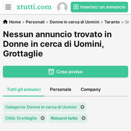
Inserisci un annuncio
Home
>
Personali
>
Donne in cerca di Uomini
>
Taranto
>
Gro
Nessun annuncio trovato in
Donne in cerca di Uomini,
Grottaglie
Crea avviso
Tutti gli annunci
Personale
Company
Categoria: Donne in cerca di Uomini
Città: Grottaglie
Rimuovi tutto