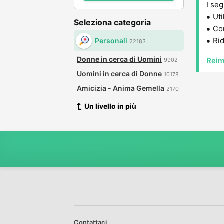
I seg
Uti
Seleziona categoria
Con
Rid
Personali
22183
Donne in cerca di Uomini
Reim
9902
Uomini in cerca di Donne
10178
Amicizia - Anima Gemella
2170
Un livello in più
Contattaci