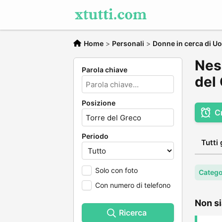
Home
>
Personali
>
Donne in cerca di U
Nes
Parola chiave
del
Posizione
C
Periodo
Tutti 
Solo con foto
Catego
Con numero di telefono
Non si
Ricerca