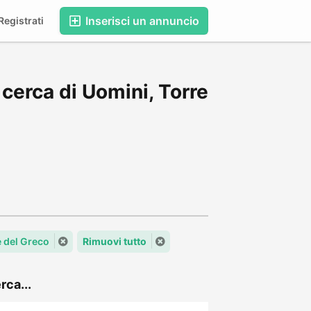
Inserisci un annuncio
egistrati
cerca di Uomini, Torre
e del Greco
Rimuovi tutto
rca...