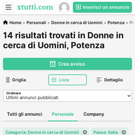
Inserisci un annuncio
Home
>
Personali
>
Donne in cerca di Uomini
>
Potenza
>
Po
14 risultati trovati in Donne in
cerca di Uomini, Potenza
Crea avviso
Griglia
Lista
Dettaglio
Ordinare
Tutti gli annunci
Personale
Company
Categoria: Donne in cerca di Uomini
Paese: Italia