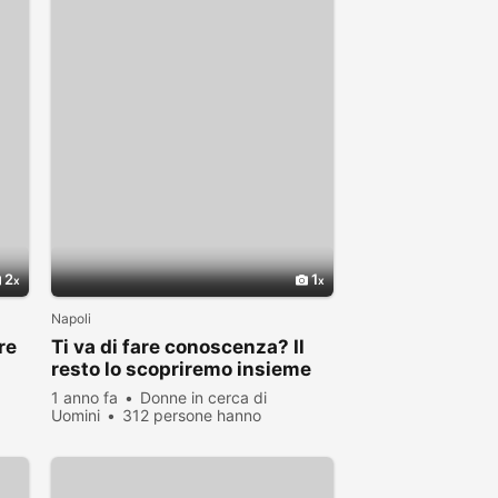
2
1
Napoli
re
Ti va di fare conoscenza? Il
resto lo scopriremo insieme
1 anno fa
Donne in cerca di
Uomini
312 persone hanno
visualizzato