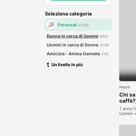
Seleziona categoria
Personali
22183
Donne in cerca di Uomini
9902
Uomini in cerca di Donne
10178
Amicizia - Anima Gemella
2170
Un livello in più
Napoli
Chi sa
caffè?
1 anno f
Uomini
visualiz