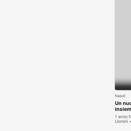
Napoli
Un nuo
insie
1 anno f
Uomini
visualiz