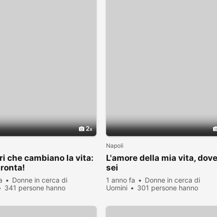
2
Napoli
ri che cambiano la vita:
L'amore della mia vita, dov
ronta!
sei
a
Donne in cerca di
1 anno fa
Donne in cerca di
341 persone hanno
Uomini
301 persone hanno
zato
visualizzato