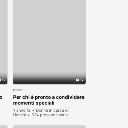
1
1
Napoli
o
Per chi è pronto a condividere
momenti speciali
1 anno fa
Donne in cerca di
Uomini
324 persone hanno
visualizzato