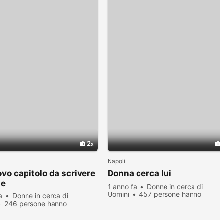
2
Napoli
vo capitolo da scrivere
Donna cerca lui
me
1 anno fa
Donne in cerca di
Uomini
457 persone hanno
a
Donne in cerca di
visualizzato
246 persone hanno
zato