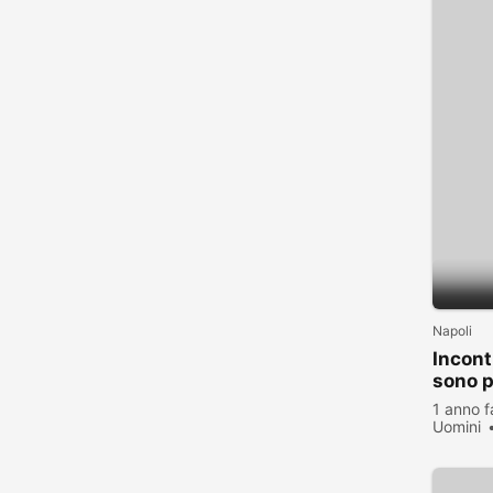
Napoli
Incont
sono p
1 anno f
Uomini
visualiz