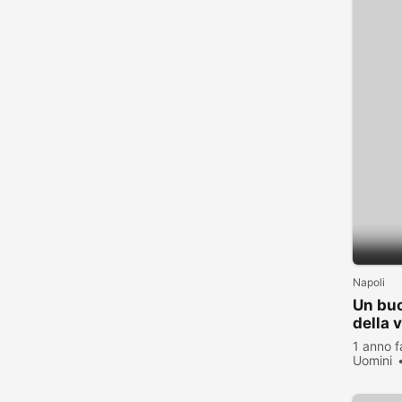
Napoli
Un buo
della 
1 anno f
Uomini
visualiz