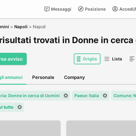
Messaggi
Posizione
Accedi/R
omini
>
Napoli
>
Napoli
risultati trovati in Donne in cerca
rea avviso
Griglia
Lista
gli annunci
Personale
Company
ria: Donne in cerca di Uomini
Paese: Italia
Comune: N
i tutto