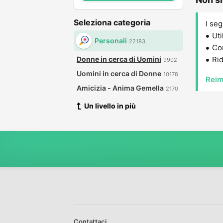
Seleziona categoria
I seg
Uti
Personali
22183
Con
Donne in cerca di Uomini
Rid
9902
Uomini in cerca di Donne
10178
Reim
Amicizia - Anima Gemella
2170
Un livello in più
Contattaci