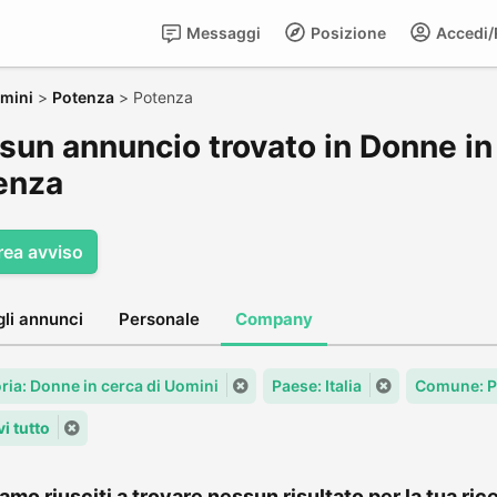
Messaggi
Posizione
Accedi/R
omini
>
Potenza
>
Potenza
sun annuncio trovato in Donne in 
enza
rea avviso
gli annunci
Personale
Company
ria: Donne in cerca di Uomini
Paese: Italia
Comune: P
i tutto
amo riusciti a trovare nessun risultato per la tua rice