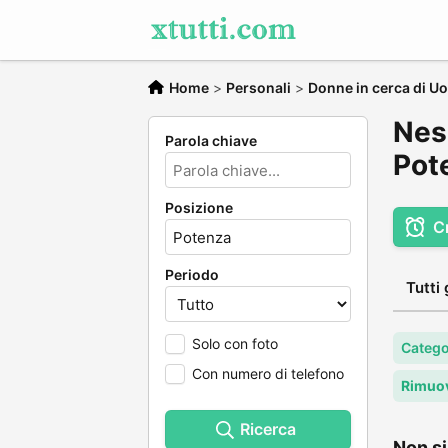
Home
>
Personali
>
Donne in cerca di U
Nes
Parola chiave
Pot
Posizione
C
Periodo
Tutti 
Solo con foto
Catego
Con numero di telefono
Rimuov
Ricerca
Non si