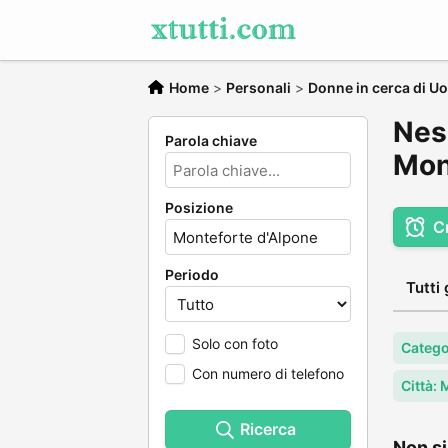
Home
>
Personali
>
Donne in cerca di U
Nes
Parola chiave
Mon
Posizione
C
Periodo
Tutti 
Solo con foto
Catego
Con numero di telefono
Città:
Ricerca
Non si