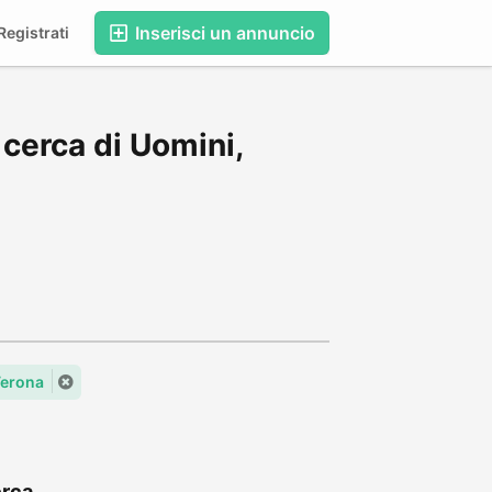
Inserisci un annuncio
egistrati
cerca di Uomini,
erona
rca...