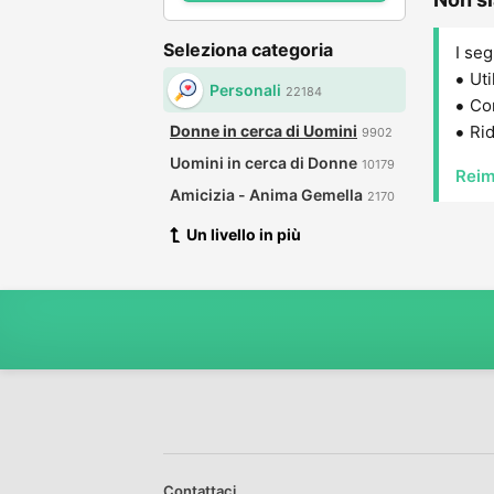
Seleziona categoria
I seg
Uti
Personali
22184
Con
Donne in cerca di Uomini
Rid
9902
Uomini in cerca di Donne
10179
Reim
Amicizia - Anima Gemella
2170
Un livello in più
Contattaci