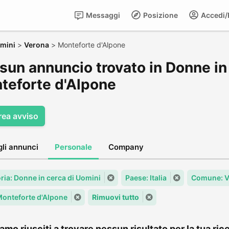
Messaggi
Posizione
Accedi/R
omini
>
Verona
>
Monteforte d'Alpone
sun annuncio trovato in Donne in 
teforte d'Alpone
rea avviso
gli annunci
Personale
Company
ria: Donne in cerca di Uomini
Paese: Italia
Comune: V
 Monteforte d'Alpone
Rimuovi tutto
amo riusciti a trovare nessun risultato per la tua rice