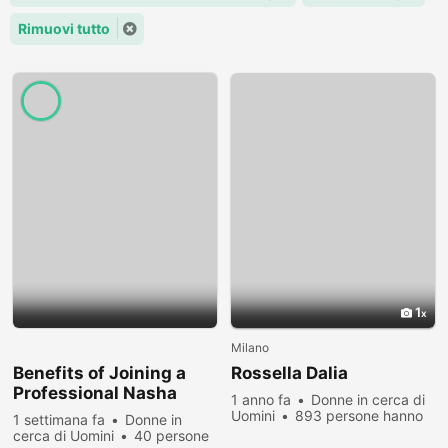
Rimuovi tutto
1
Milano
Benefits of Joining a
Rossella Dalia
Professional Nasha
1 anno fa
Donne in cerca di
Mukti Kendra
Uomini
893 persone hanno
1 settimana fa
Donne in
visualizzato
cerca di Uomini
40 persone