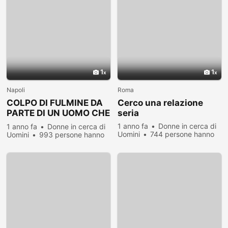
1
1
Napoli
Roma
COLPO DI FULMINE DA
Cerco una relazione
PARTE DI UN UOMO CHE
seria
SFOCI IN UN
1 anno fa
Donne in cerca di
1 anno fa
Donne in cerca di
MATRIMONIO
Uomini
744 persone hanno
Uomini
993 persone hanno
visualizzato
visualizzato