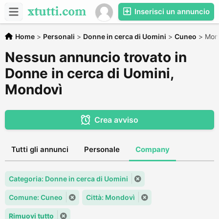
Inserisci un annuncio
Home
>
Personali
>
Donne in cerca di Uomini
>
Cuneo
>
Mon
Nessun annuncio trovato in
Donne in cerca di Uomini,
Mondovì
Crea avviso
Tutti gli annunci
Personale
Company
Categoria: Donne in cerca di Uomini
Comune: Cuneo
Città: Mondovì
Rimuovi tutto