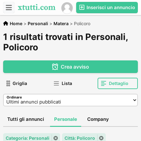
Inserisci un annuncio
Home
>
Personali
>
Matera
>
Policoro
1 risultati trovati in Personali,
Policoro
Crea avviso
Griglia
Lista
Dettaglio
Ordinare
Tutti gli annunci
Personale
Company
Categoria: Personali
Città: Policoro