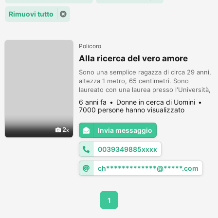
Rimuovi tutto
Policoro
Alla ricerca del vero amore
Sono una semplice ragazza di circa 29 anni,
altezza 1 metro, 65 centimetri. Sono
laureato con una laurea presso l'Università,
solo bisogno di un premuroso, affettuoso,
6 anni fa
Donne in cerca di Uomini
uomo onesto e molto responsabile che
7000 persone hanno visualizzato
desiderano un giorno sistemarsi con i
bambini.
2
Invia messaggio
0039349885xxxx
ch*************@*****.com
1