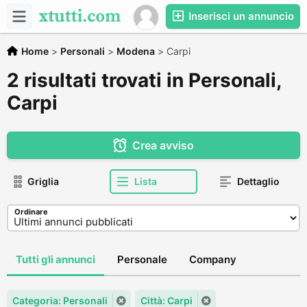
Inserisci un annuncio
Home
>
Personali
>
Modena
>
Carpi
2 risultati trovati in Personali,
Carpi
Crea avviso
Griglia
Lista
Dettaglio
Ordinare
Tutti gli annunci
Personale
Company
Categoria: Personali
Città: Carpi