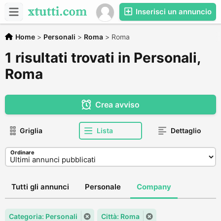
Inserisci un annuncio
Home
>
Personali
>
Roma
>
Roma
1 risultati trovati in Personali,
Roma
Crea avviso
Griglia
Lista
Dettaglio
Ordinare
Tutti gli annunci
Personale
Company
Categoria: Personali
Città: Roma