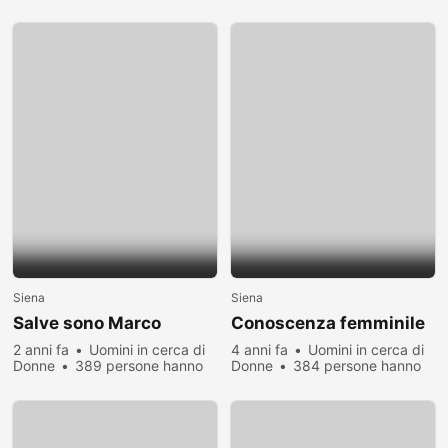
visualizzato
visualizzato
Siena
Siena
Salve sono Marco
Conoscenza femminile
2 anni fa
Uomini in cerca di
4 anni fa
Uomini in cerca di
Donne
389 persone hanno
Donne
384 persone hanno
visualizzato
visualizzato