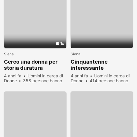
1
Siena
Siena
Cerco una donna per
Cinquantenne
storia duratura
interessante
4 anni fa
Uomini in cerca di
4 anni fa
Uomini in cerca di
Donne
358 persone hanno
Donne
414 persone hanno
visualizzato
visualizzato