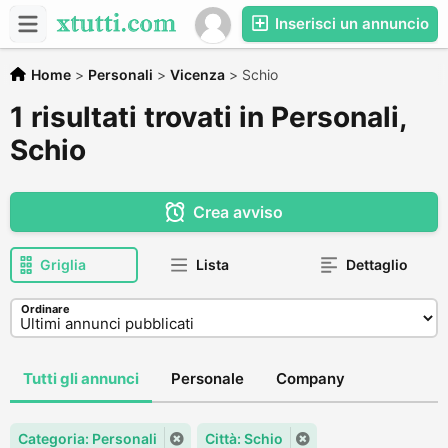
Inserisci un annuncio
Home
>
Personali
>
Vicenza
>
Schio
1 risultati trovati in Personali,
Schio
Crea avviso
Griglia
Lista
Dettaglio
Ordinare
Tutti gli annunci
Personale
Company
Categoria: Personali
Città: Schio